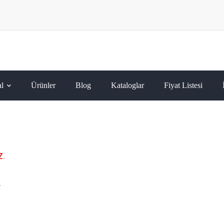
l
Ürünler
Blog
Kataloglar
Fiyat Listesi
Z.
.