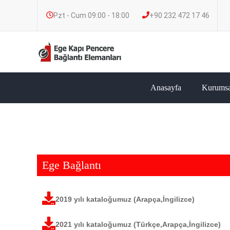
Pzt - Cum 09:00 - 18:00
+90 232 472 17 46
Anasayfa
Kurumsa
Ege Bağlantı
2019 yılı kataloğumuz (Arapça,İngilizce)
2021 yılı kataloğumuz (Türkçe,Arapça,İngilizce)