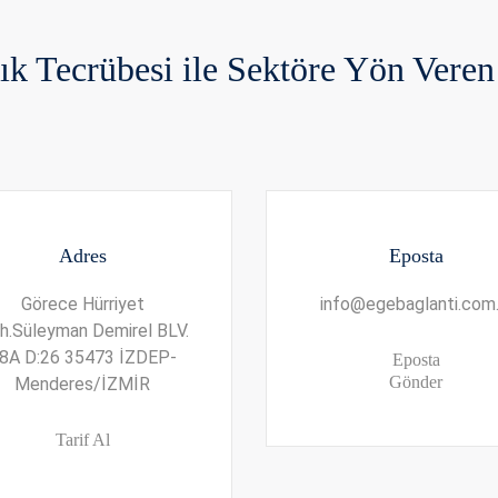
lık Tecrübesi ile Sektöre Yön Vere
Adres
Eposta
Görece Hürriyet
info@egebaglanti.com.
h.Süleyman Demirel BLV.
8A D:26 35473 İZDEP-
Eposta
Gönder
Menderes/İZMİR
Tarif Al