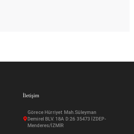
İletişim
Görece Hürriyet Mah.Süleyman
Demirel BLV. 18A D:26 35473 İZDEP-
Menderes/İZMİR