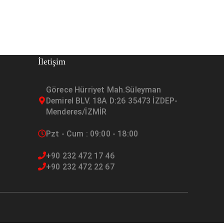
İletişim
Görece Hürriyet Mah.Süleyman
Demirel BLV. 18A D:26 35473 İZDEP-
Menderes/İZMİR
Pzt - Cum : 09:00 - 18:00
+90 232 472 17 46
+90 232 472 22 67