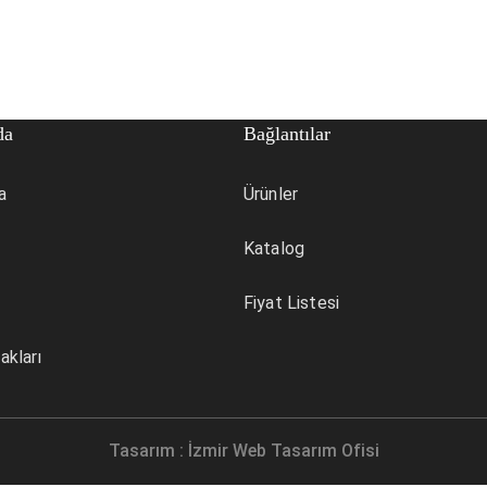
da
Bağlantılar
a
Ürünler
Katalog
Fiyat Listesi
akları
Tasarım :
İzmir Web Tasarım Ofisi