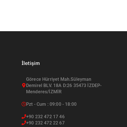
İletişim
Görece Hürriyet Mah.Süleyman
Demirel BLV. 18A D:26 35473 İZDEP-
Menderes/İZMİR
Pzt - Cum : 09:00 - 18:00
+90 232 472 17 46
+90 232 472 22 67