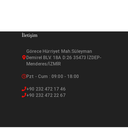
İletişim
Görece Hürriyet Mah.Süleyman
Demirel BLV. 18A D:26 35473 İZDEP-
Menderes/İZMİR
Pzt - Cum : 09:00 - 18:00
+90 232 472 17 46
+90 232 472 22 67