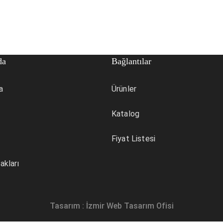
da
Bağlantılar
a
Ürünler
Katalog
Fiyat Listesi
akları
Tasarım :
İzmir Web Tasarım Ofisi